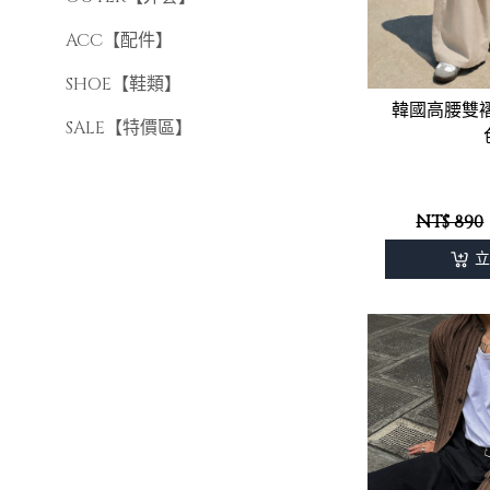
長袖針織
ACC【配件】
SHOE【鞋類】
韓國高腰雙
SALE【特價區】
NT$ 890
立