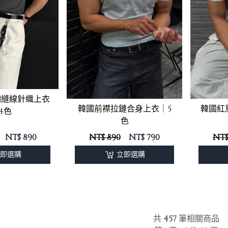
釦縫線針織上衣
韓國前襟拉鏈合身上衣｜5
韓國紅
4色
色
NT$
890
NT$ 890
NT$
790
NT$
即選購
立即選購
共
457
筆相關商品