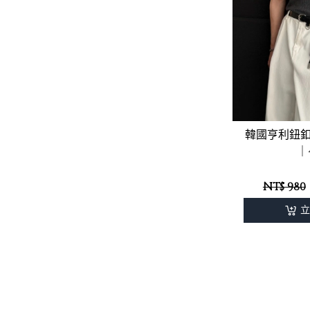
韓國亨利鈕
｜
NT$ 980
立