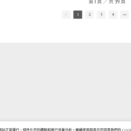
第
1
頁 ／ 共
39
頁
1
2
3
4
網站正常運行、個性化您的體驗和進行流量分析。繼續使用即表示您同意我們的 cook