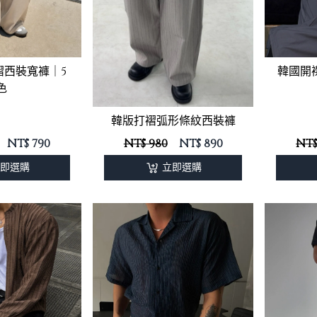
韓國開
褶西裝寬褲｜5
色
韓版打褶弧形條紋西裝褲
NT$
790
NT$ 980
NT$
890
NT$
即選購
立即選購