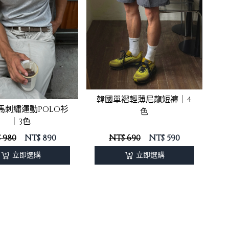
韓國單褶輕薄尼龍短褲｜4
馬刺繡運動POLO衫
色
｜3色
 980
NT$
890
NT$ 690
NT$
590
立即選購
立即選購