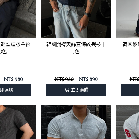
韓國開襟天絲直條紋襯衫｜
理輕盈短版罩衫
韓國波
3色
3色
NT$
980
NT$ 980
NT$
890
NT$
即選購
立即選購