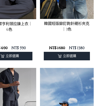
韓國短版鉚釘鉤針襯衫夾克
襟亨利領拉鍊上衣｜
｜3色
6色
 690
NT$
590
NT$ 1480
NT$
1380
立即選購
立即選購