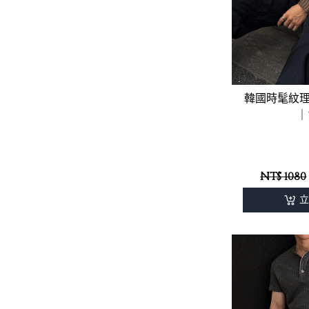
韓國時髦紋
｜
NT$ 1080
立