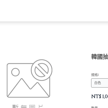
韓國抽
規格1
NT$
1,