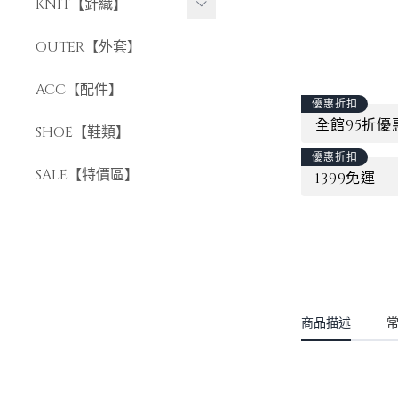
長褲
KNIT【針織】
短褲
短袖針織
OUTER【外套】
長袖針織
ACC【配件】
優惠折扣
全館95折優
SHOE【鞋類】
優惠折扣
SALE【特價區】
1399免運
商品描述