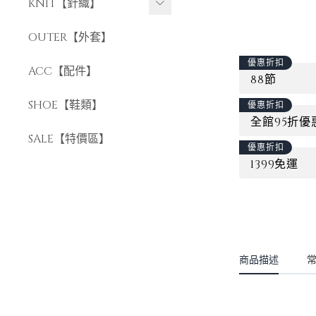
長褲
KNIT【針織】
短褲
短袖針織
OUTER【外套】
長袖針織
優惠折扣
ACC【配件】
88節
SHOE【鞋類】
優惠折扣
全館95折優
SALE【特價區】
優惠折扣
1399免運
商品描述