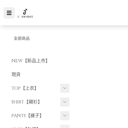
全部商品
NEW【新品上市】
現貨
TOP【上衣】
短袖上衣
SHIRT【襯衫】
長袖上衣
短袖襯衫
PANTS【褲子】
長袖襯衫