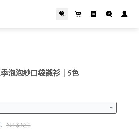
Cart
季泡泡紗口袋襯衫｜5色
0
NT$ 830