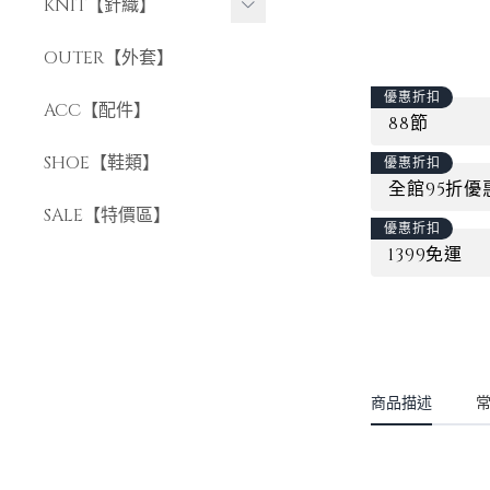
長褲
KNIT【針織】
短褲
短袖針織
OUTER【外套】
長袖針織
優惠折扣
ACC【配件】
88節
SHOE【鞋類】
優惠折扣
全館95折優
SALE【特價區】
優惠折扣
1399免運
商品描述