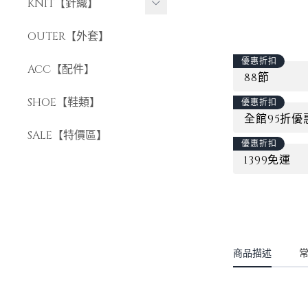
長褲
KNIT【針織】
短褲
短袖針織
OUTER【外套】
長袖針織
優惠折扣
ACC【配件】
88節
SHOE【鞋類】
優惠折扣
全館95折優
SALE【特價區】
優惠折扣
1399免運
商品描述