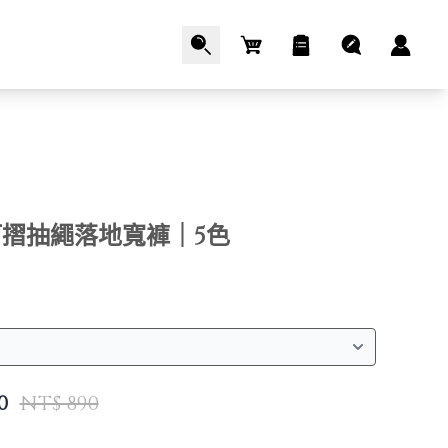
Cart
摺抽繩落地寬褲｜5色
0
NT$ 890