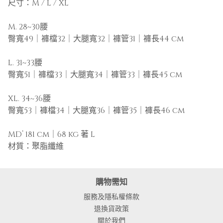
尺寸：M / L / XL
M. 28~30腰
臀寬49｜褲檔32｜大腿寬32｜褲管31｜褲長44 cm
L. 31~33腰
臀寬51｜褲檔33｜大腿寬34｜褲管33｜褲長45 cm
XL. 34~36腰
臀寬53｜褲檔34｜大腿寬36｜褲管35｜褲長46 cm
MD’ 181 cm｜68 kg 著 L
材質：聚脂纖維
購物需知
服務及隱私權條款
退換貨政策
關於我們