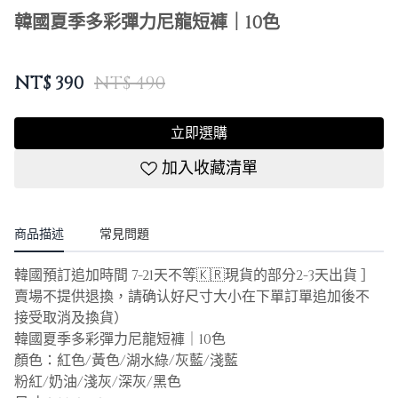
韓國夏季多彩彈力尼龍短褲｜10色
NT$
390
NT$ 490
立即選購
加入收藏清單
商品描述
常見問題
韓國預訂追加時間 7-21天不等🇰🇷現貨的部分2-3天出貨 ］
賣場不提供退換，請确认好尺寸大小在下單訂單追加後不
接受取消及換貨）
韓國夏季多彩彈力尼龍短褲｜10色
顏色：紅色/黃色/湖水綠/灰藍/淺藍
粉紅/奶油/淺灰/深灰/黑色