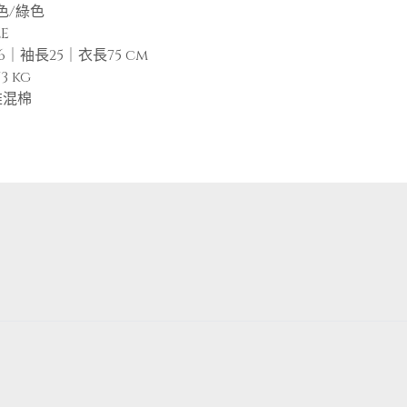
色/綠色
E
6｜袖長25｜衣長75 cm
73 kg
維混棉