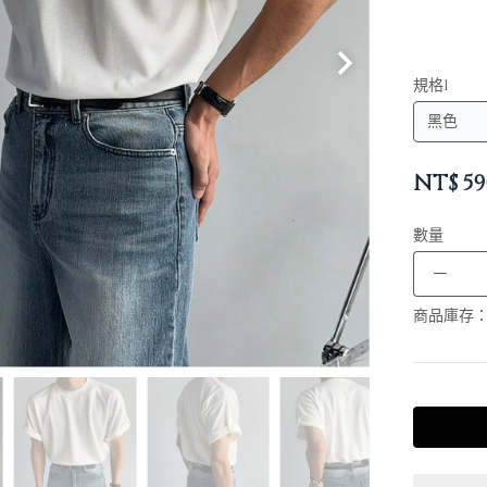
規格1
NT$
59
數量
－
商品庫存