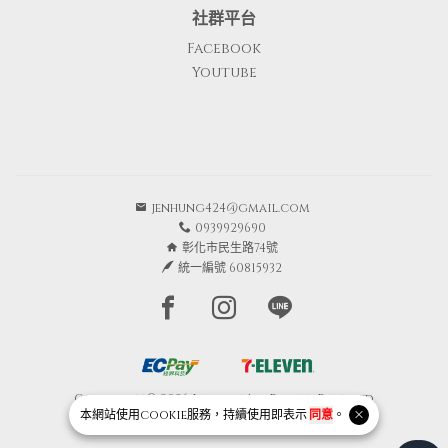
社群平台
Facebook
Youtube
jenhung424@gmail.com
0939929690
彰化市民生路74號
統一編號 60815932
Facebook page
Instagram page
Line page
Copyright © 2026 Junique All Rights Reserved.
本網站使用
cookie
服務，持續使用即表示
同意
。
Powered by
BVSHOP
.