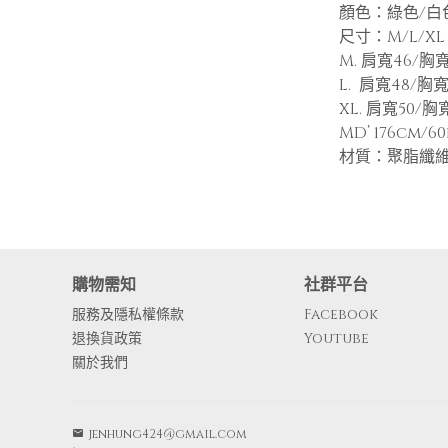
顏色：綠色/白
尺寸：M/L/XL
M. 肩寬46/胸寬
L. 肩寬48/胸寬
XL. 肩寬50/胸
MD’ 176cm/60
材質：聚脂纖
購物需知
社群平台
服務及隱私權條款
Facebook
退換貨政策
Youtube
關於我們
jenhung424@gmail.com