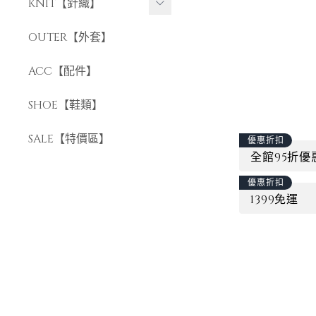
長褲
KNIT【針織】
短褲
短袖針織
OUTER【外套】
長袖針織
ACC【配件】
SHOE【鞋類】
SALE【特價區】
優惠折扣
全館95折優
優惠折扣
1399免運