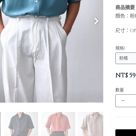
商品摘要
顏色：粉
尺寸：ONE
規格1
NT$
59
數量
－