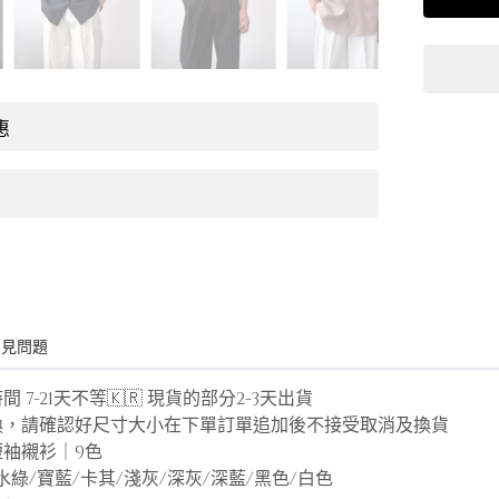
惠
常見問題
加時間 7-21天不等🇰🇷 現貨的部分2-3天
換，請確認好尺寸大小在下單訂單追加後不接受取消及換貨
袖襯衫｜9色
綠/寶藍/卡其/淺灰/深灰/深藍/黑色/白色