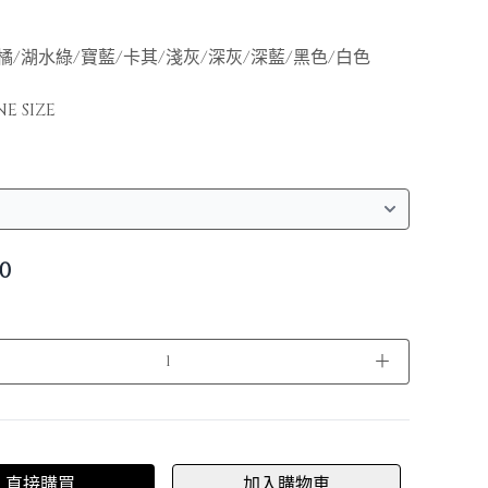
橘/湖水綠/寶藍/卡其/淺灰/深灰/深藍/黑色/白色
 SIZE
0
＋
直接購買
加入購物車