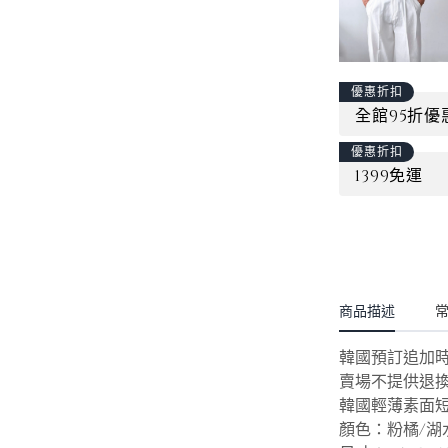
優惠折扣
全館95折優
優惠折扣
1399免運
商品描述
韓國預訂追
賣場不提供退
韓國輕薄素面短
顏色：粉橘/湖水