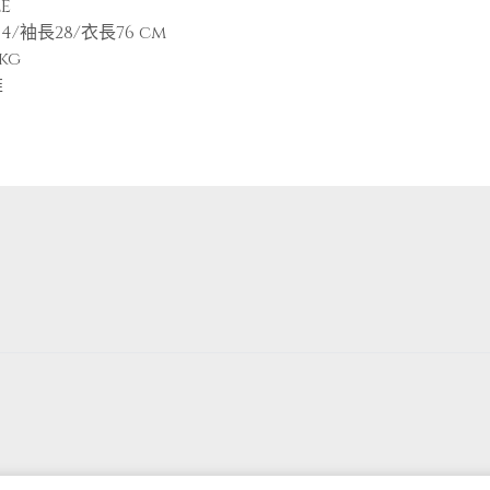
E
64/袖長28/衣長76 cm
0kg
維