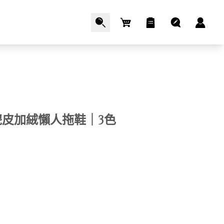
Cart
麂皮加絨懶人拖鞋｜3色