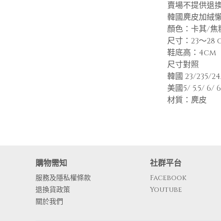
賣場不提供退
韓國麂皮加絨懶
顏色：卡其/焦
尺寸：23～28 
鞋底高：4cm
尺寸對照
韓國 23/235/24/
美國5/ 5.5/ 6/ 6.5 
材質：麂皮
購物需知
社群平台
服務及隱私權條款
Facebook
退換貨政策
Youtube
關於我們