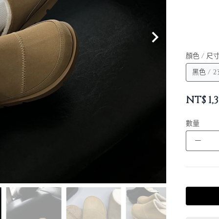
顏色 / 尺
NT$
1,
數量
－