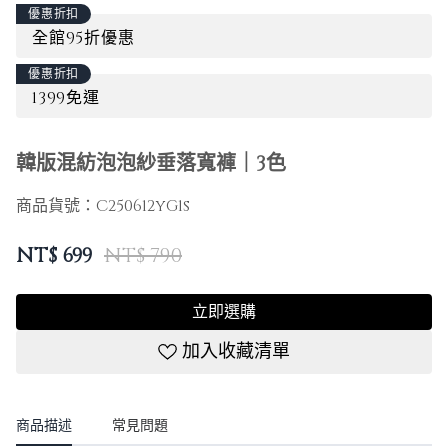
優惠折扣
全館95折優惠
優惠折扣
1399免運
韓版混紡泡泡紗垂落寬褲｜3色
商品貨號：
C250612yG1s
NT$
699
NT$ 790
立即選購
加入收藏清單
商品描述
常見問題