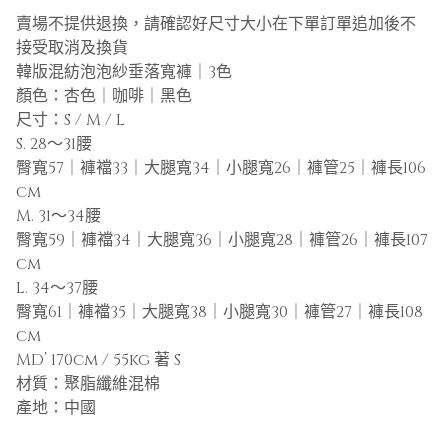
賣場不提供退換，請確認好尺寸大小在下單訂單追加後不
接受取消及換貨
韓版混紡泡泡紗垂落寬褲｜3色
顏色：杏色｜咖啡｜黑色
尺寸：S / M / L
S. 28～31腰
臀寬57｜褲襠33｜大腿寬34｜小腿寬26｜褲管25｜褲長106
cm
M. 31～34腰
臀寬59｜褲襠34｜大腿寬36｜小腿寬28｜褲管26｜褲長107
cm
L. 34～37腰
臀寬61｜褲襠35｜大腿寬38｜小腿寬30｜褲管27｜褲長108
cm
MD’ 170cm / 55kg 著 S
材質：聚脂纖維混棉
產地：中國