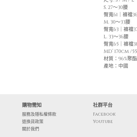
S. 27～30腰
臀寬61｜褲襠3
M. 30～33腰
臀寬63｜褲襠3
L. 33～36腰
臀寬65｜褲襠3
MD’ 170cm /5
材質：96%聚
產地：中國
購物需知
社群平台
服務及隱私權條款
Facebook
退換貨政策
Youtube
關於我們