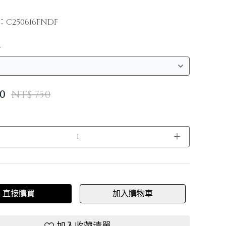
：
C250616FNDF
寸
0
NT$ 750
＋
直接購買
加入購物車