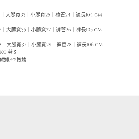
6｜大腿寬33｜小腿寬25｜褲管24｜褲長104 cm
7｜大腿寬35｜小腿寬27｜褲管26｜褲長105 cm
8｜大腿寬37｜小腿寬29｜褲管28｜褲長106 cm
5kg 著 S
酯纖維4%氨綸