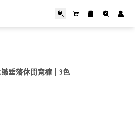
Cart
抗皺垂落休閒寬褲｜3色