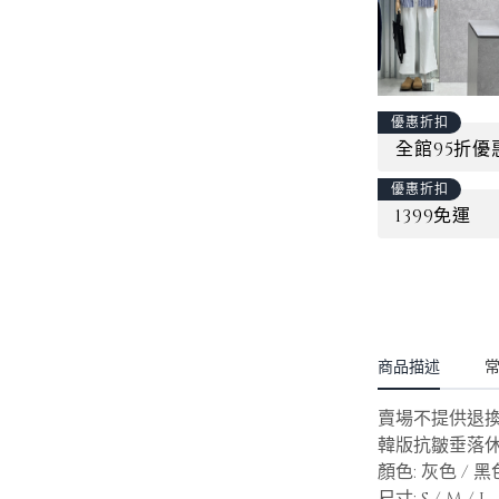
優惠折扣
全館95折優
優惠折扣
1399免運
商品描述
賣場不提供退
韓版抗皺垂落休
顏色: 灰色 / 
尺寸: S / M / L