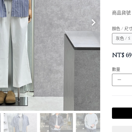
商品貨號
顏色 / 尺
NT$
69
數量
－