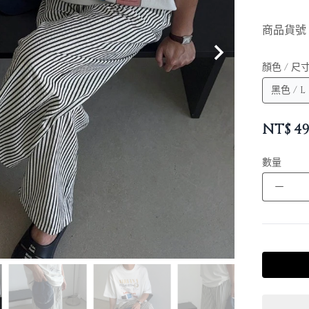
商品貨號
顏色 / 尺
NT$
49
數量
－