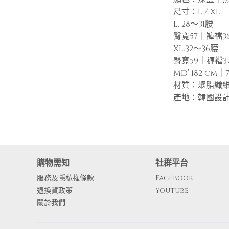
尺寸：L / XL
L. 28～31腰
臀寬57｜褲襠3
XL.32～36腰
臀寬59｜褲襠3
MD’ 182 cm｜7
材質：聚脂纖
產地：韓國設
購物需知
社群平台
服務及隱私權條款
Facebook
退換貨政策
Youtube
關於我們