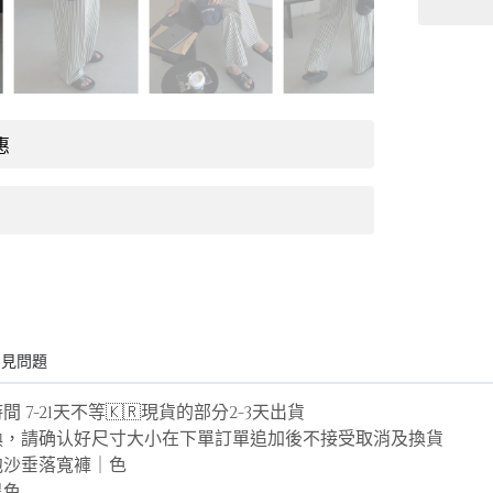
惠
常見問題
 7-21天不等🇰🇷現貨的部分2-3天出貨
換，請确认好尺寸大小在下單訂單追加後不接受取消及換貨
泡沙垂落寬褲｜色
黑色