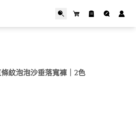
Cart
直條紋泡泡沙垂落寬褲｜2色