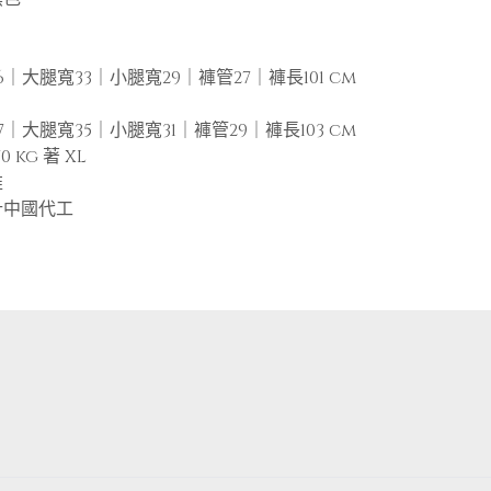
6｜大腿寬33｜小腿寬29｜褲管27｜褲長101 cm
7｜大腿寬35｜小腿寬31｜褲管29｜褲長103 cm
0 kg 著 XL
維
計中國代工