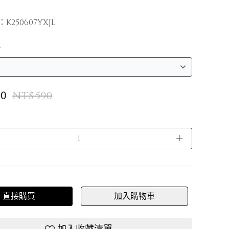
：
K250607YXJL
寸
0
NT$ 590
＋
直接購買
加入購物車